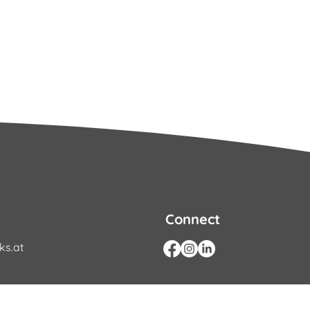
Connect
s.at