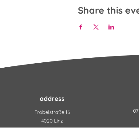
Share this ev
address
07
Fröbelstraße 16
4020 Linz