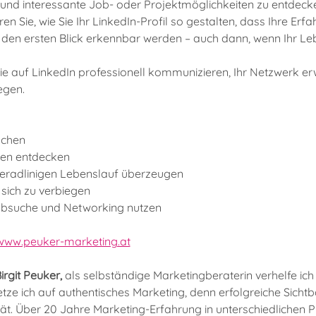
und interessante Job- oder Projektmöglichkeiten zu entdeck
n Sie, wie Sie Ihr LinkedIn-Profil so gestalten, dass Ihre Er
f den ersten Blick erkennbar werden – auch dann, wenn Ihr Leb
ie auf LinkedIn professionell kommunizieren, Ihr Netzwerk erw
egen.
achen
cen entdecken
geradlinigen Lebenslauf überzeugen
sich zu verbiegen
 Jobsuche und Networking nutzen
www.peuker-marketing.at
rgit Peuker, 
als selbständige Marketingberaterin verhelfe ic
tze ich auf authentisches Marketing, denn erfolgreiche Sichtba
ität. Über 20 Jahre Marketing-Erfahrung in unterschiedlichen 