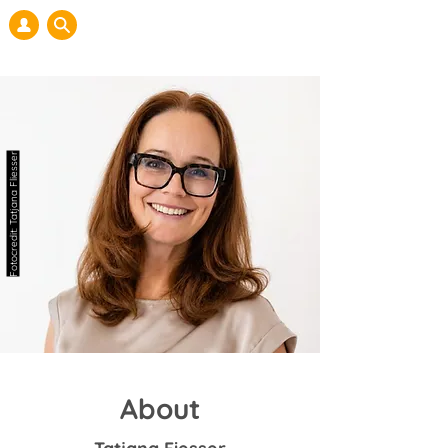
Fotocredit: Tatjana Fliesser
About