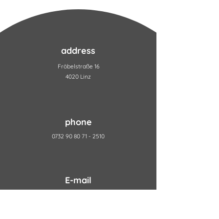
address
Fröbelstraße 16
4020 Linz
phone
0732 90 80 71 - 2510
E-mail
academy@she-works.at