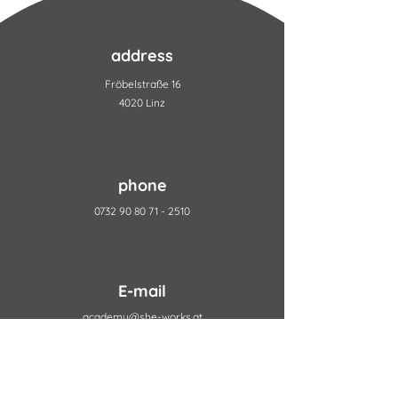
address
Fröbelstraße 16
4020 Linz
phone
0732 90 80 71 - 2510
E-mail
academy@she-works.at