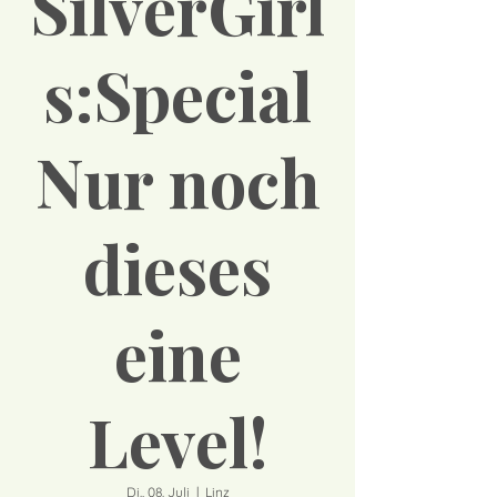
SilverGirl
s:Special
Nur noch
dieses
eine
Level!
Di., 08. Juli
  |  
Linz