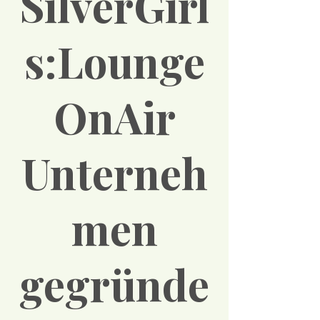
SilverGirl
s:Lounge
OnAir
Unterneh
men
gegründe