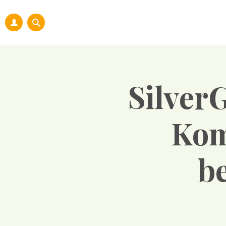
Silver
Kom
be