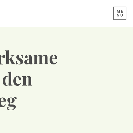
irksame
 den
ieg