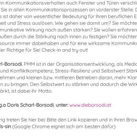
kann Kommunikationsverhalten auch Fenster und Türen verschl
Sie in allen Kommunikationsprozessen an vorderster Stelle. 
st daher von wesentlicher Bedeutung für ihren beruflichen 
heit und Stress auslösen. Wie gehen sie damit um? Sie möchte
ommunikative Wirkung nach außen stärken? Sie wollen erfahre
ußen durch die Stärkung nach innen zu festigen? Sie möchte
essource immer dabeihaben und für eine wirksame Kommunik
r Richtige für Sie! Check-in and try out!
rl-Borsodi
, PMM ist in der Organisationsentwicklung, als Media
 Konfliktkompetenz, Stress-Resilienz und Selbstwert Stärkun
ehmen und kleinen bzw. mittleren Betrieben daran, mehr Klarh
 zu bringen. Den Selbstwert zu stärken und dadurch die Wi
rkt, ist dabei ihr Motto.
.a Doris Scharl-Borsodi
,
unter:
www.dieborsodi.at
 treten Sie hier bei: Bitte den Link kopieren und in Ihren Bro
s-sin
(Google Chrome eignet sich am besten dafür)