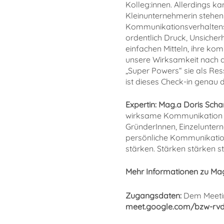
Kolleg:innen. Allerdings 
Kleinunternehmerin stehen 
Kommunikationsverhaltens i
ordentlich Druck, Unsicher
einfachen Mitteln, ihre k
unsere Wirksamkeit nach a
„Super Powers“ sie als R
ist dieses Check-in genau de
Expertin: Mag.a Doris Scha
wirksame Kommunikation und
GründerInnen, Einzeluntern
persönliche Kommunikation
stärken. Stärken stärken stä
Mehr Informationen zu Mag
Zugangsdaten:
Dem Meeting
meet.google.com/bzw-rvd