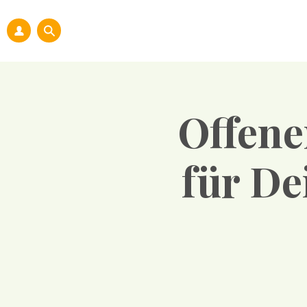
Offene
für De