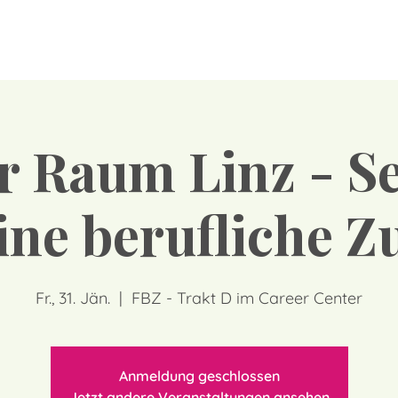
r Raum Linz - Se
ine berufliche Z
Fr., 31. Jän.
  |  
FBZ - Trakt D im Career Center
Anmeldung geschlossen
Jetzt andere Veranstaltungen ansehen