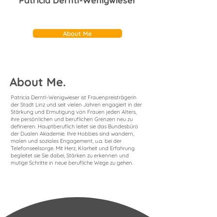
Patricia Derntl-Wenigwieser
About Me
About Me.
Patricia Derntl-Wenigwieser ist Frauenpreisträgerin
der Stadt Linz und seit vielen Jahren engagiert in der
Stärkung und Ermutigung von Frauen jeden Alters,
ihre persönlichen und beruflichen Grenzen neu zu
definieren. Hauptberuflich leitet sie das Bundesbüro
der Dualen Akademie. Ihre Hobbies sind wandern,
malen und soziales Engagement, u.a. bei der
Telefonseelsorge. Mit Herz, Klarheit und Erfahrung
begleitet sie Sie dabei, Stärken zu erkennen und
mutige Schritte in neue berufliche Wege zu gehen.