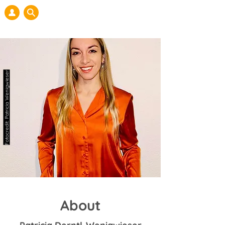
Fotocredit: Patricia Wenigwieser
About