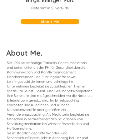
Birgit Ellinger MSc
Referent:in SilverGirls
About Me
About Me.
Seit 1994 selbständige Trainerin-Coach-Mediatorin
und unterrichtet an der FH für Gesundheitsberufe
Kommunikation und Konfliktmanagement
Mitarbeiter.innen und Führungskräfte sowie
Lehrlingsausbilder.innen und Lehrlinge im
Unternehmen begleitet sie zu zahlreichen Themen
speziell zu Selbst- Sozial- und Gesundheitskompetenz.
Ihre Seminare sind maßgeschneidert wo die Natur als
Erlebnisraum genutzt wird. Im Einzelcoaching
erarbeiten ihre Kundinnen und Kunden
Kompetenzprofile oder genießen ein
Veränderungscoaching. Als Mediatorin begleitet sie
Menschen in herausfordernden Situationen von
Scheidungsmediation bis Wirtschaftsmediation und
Hofübernahme.
Sie ist staatlich geprüfte Wander- und
Schneeschuhführerin, lebt in Altenberg bei Linz und